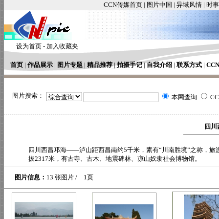
CCN传媒首页
|
图片中国
|
异域风情
|
时事
设为首页
-
加入收藏夹
首页
|
作品展示
|
图片专题
|
精品推荐
|
拍摄手记
|
自我介绍
|
联系方式
|
CC
图片搜索：
本网查询
C
四川
四川西昌邛海——泸山距西昌南约5千米，素有“川南胜境”之称，旅
拔2317米，有古寺、古木、地震碑林、凉山奴隶社会博物馆。
图片信息：
13 张图片 / 1页