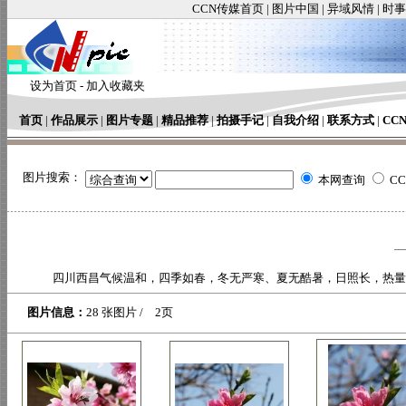
CCN传媒首页
|
图片中国
|
异域风情
|
时事
设为首页
-
加入收藏夹
首页
|
作品展示
|
图片专题
|
精品推荐
|
拍摄手记
|
自我介绍
|
联系方式
|
CC
图片搜索：
本网查询
C
四川西昌气候温和，四季如春，冬无严寒、夏无酷暑，日照长，热量
图片信息：
28 张图片 / 2页