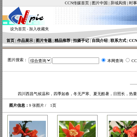
CCN传媒首页
|
图片中国
|
异域风情
|
时事
设为首页
-
加入收藏夹
首页
|
作品展示
|
图片专题
|
精品推荐
|
拍摄手记
|
自我介绍
|
联系方式
|
CC
图片搜索：
本网查询
C
四川西昌气候温和，四季如春，冬无严寒、夏无酷暑，日照长，热量
图片信息：
9 张图片 / 1页