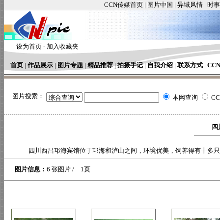
CCN传媒首页
|
图片中国
|
异域风情
|
时事
设为首页
-
加入收藏夹
首页
|
作品展示
|
图片专题
|
精品推荐
|
拍摄手记
|
自我介绍
|
联系方式
|
CC
图片搜索：
本网查询
C
四
四川西昌邛海宾馆位于邛海和泸山之间，环境优美，饲养得有十多只
图片信息：
6 张图片 / 1页