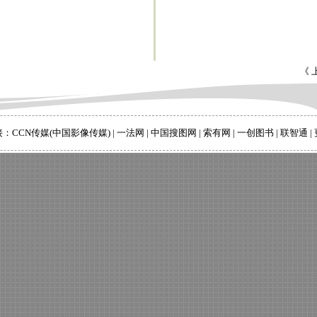
《 
接：
CCN传媒(中国影像传媒)
|
一法网
|
中国搜图网
|
索有网
|
一创图书
|
联智通
|