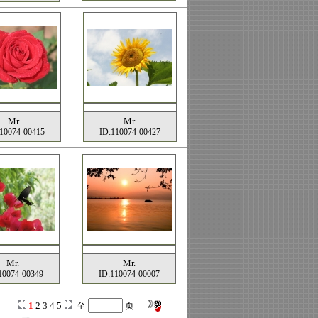
Mr.
Mr.
10074-00415
ID:110074-00427
Mr.
Mr.
10074-00349
ID:110074-00007
1
2
3
4
5
至
页