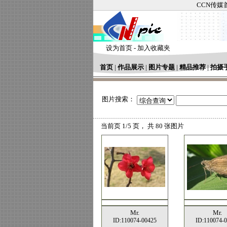
CCN传媒
设为首页
-
加入收藏夹
首页
|
作品展示
|
图片专题
|
精品推荐
|
拍摄
图片搜索：
当前页
1/5 页， 共
80
张图片
Mr.
Mr.
ID:110074-00425
ID:110074-