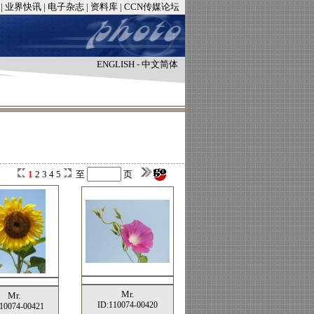
|
业界快讯
|
电子杂志
|
资料库
|
CCN传媒论坛
ENGLISH
-
中文简体
1
2
3
4
5
至
页
Mr.
Mr.
ID:110074-00420
10074-00421