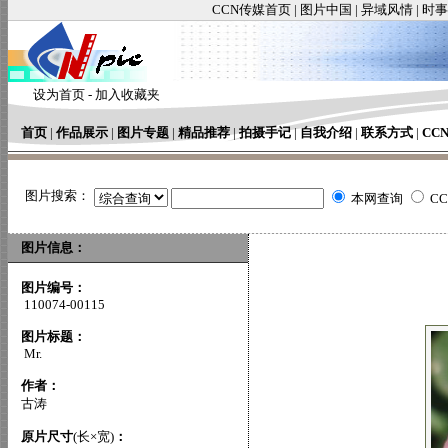
CCN传媒首页
|
图片中国
|
异域风情
|
时事
设为首页
-
加入收藏夹
首页
|
作品展示
|
图片专题
|
精品推荐
|
拍摄手记
|
自我介绍
|
联系方式
|
CC
图片搜索：
本网查询
C
图片信息：
图片编号：
110074-00115
图片标题：
Mr.
作者：
古涛
原片尺寸
(长×宽)
：