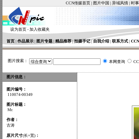
CCN传媒首页
|
图片中国
|
异域风情
|
时事
设为首页
-
加入收藏夹
首页
|
作品展示
|
图片专题
|
精品推荐
|
拍摄手记
|
自我介绍
|
联系方式
|
CC
图片搜索：
本网查询
C
图片信息：
图片编号：
110074-00349
图片标题：
Mr.
作者：
古涛
原片尺寸
(长×宽)
：