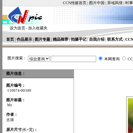
CCN传媒首页
|
图片中国
|
异域风情
|
时事
设为首页
-
加入收藏夹
首页
|
作品展示
|
图片专题
|
精品推荐
|
拍摄手记
|
自我介绍
|
联系方式
|
CC
图片搜索：
本网查询
C
图片信息：
图片编号：
110074-00349
图片标题：
Mr.
作者：
古涛
原片尺寸
(长×宽)
：