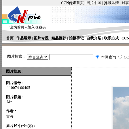
CCN传媒首页
|
图片中国
|
异域风情
|
时事
设为首页
-
加入收藏夹
首页
|
作品展示
|
图片专题
|
精品推荐
|
拍摄手记
|
自我介绍
|
联系方式
|
CC
图片搜索：
本网查询
C
图片信息：
图片编号：
110074-00405
图片标题：
Mr.
作者：
古涛
原片尺寸
(长×宽)
：