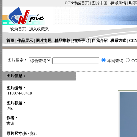
CCN传媒首页
|
图片中国
|
异域风情
|
时事
设为首页
-
加入收藏夹
首页
|
作品展示
|
图片专题
|
精品推荐
|
拍摄手记
|
自我介绍
|
联系方式
|
CC
图片搜索：
本网查询
C
图片信息：
图片编号：
110074-00419
图片标题：
Mr.
作者：
古涛
原片尺寸
(长×宽)
：