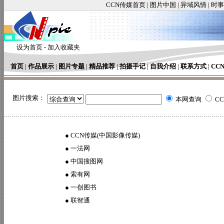
CCN传媒首页
|
图片中国
|
异域风情
|
时事
设为首页
-
加入收藏夹
首页
|
作品展示
|
图片专题
|
精品推荐
|
拍摄手记
|
自我介绍
|
联系方式
|
CC
图片搜索：
本网查询
C
●
CCN传媒(中国影像传媒)
●
一法网
●
中国搜图网
●
索有网
●
一创图书
●
联智通