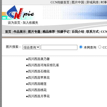
CCN传媒首页
|
图片中国
|
异域风情
|
时事
设为首页
-
加入收藏夹
首页
|
作品展示
|
图片专题
|
精品推荐
|
拍摄手记
|
自我介绍
|
联系方式
|
CC
图片搜索：
本网查询
C
●
四川西昌康乃馨
●
四川西昌邛海宾馆孔雀
●
四川西昌石榴花
●
四川西昌苹果花
●
四川西昌睡莲
●
四川西昌桃花
●
四川西昌月季花