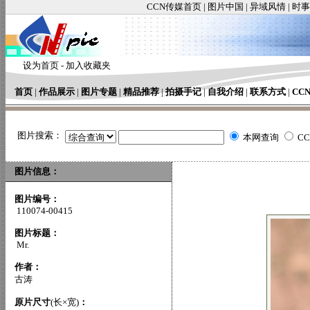
CCN传媒首页
|
图片中国
|
异域风情
|
时事
设为首页
-
加入收藏夹
首页
|
作品展示
|
图片专题
|
精品推荐
|
拍摄手记
|
自我介绍
|
联系方式
|
CC
图片搜索：
本网查询
C
图片信息：
图片编号：
110074-00415
图片标题：
Mr.
作者：
古涛
原片尺寸
(长×宽)
：