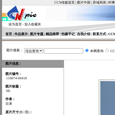
CCN传媒首页
|
图片中国
|
异域风情
|
时事
设为首页
-
加入收藏夹
首页
|
作品展示
|
图片专题
|
精品推荐
|
拍摄手记
|
自我介绍
|
联系方式
|
CC
图片搜索：
本网查询
C
图片信息：
图片编号：
110074-00418
图片标题：
Mr.
作者：
古涛
原片尺寸
(长×宽)
：