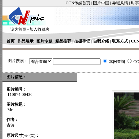
CCN传媒首页
|
图片中国
|
异域风情
|
时事
设为首页
-
加入收藏夹
首页
|
作品展示
|
图片专题
|
精品推荐
|
拍摄手记
|
自我介绍
|
联系方式
|
CC
图片搜索：
本网查询
C
图片信息：
图片编号：
110074-00430
图片标题：
Mr.
作者：
古涛
原片尺寸
(长×宽)
：